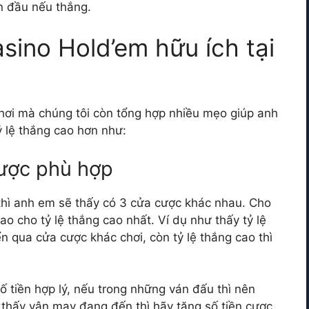
n đầu nếu thắng.
ino Hold’em hữu ích tại
hơi mà chúng tôi còn tổng hợp nhiều mẹo giúp anh
 lệ thắng cao hơn như:
cược phù hợp
thì anh em sẽ thấy có 3 cửa cược khác nhau. Cho
 cho tỷ lệ thắng cao nhất. Ví dụ như thấy tỷ lệ
n qua cửa cược khác chơi, còn tỷ lệ thắng cao thì
 tiền hợp lý, nếu trong những ván đấu thì nên
 thấy vận may đang đến thì hãy tăng số tiền cược