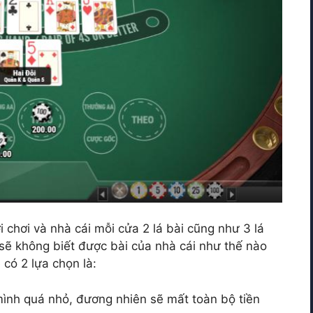
i chơi và nhà cái mỗi cửa 2 lá bài cũng như 3 lá
sẽ không biết được bài của nhà cái như thế nào
có 2 lựa chọn là:
mình quá nhỏ, đương nhiên sẽ mất toàn bộ tiền