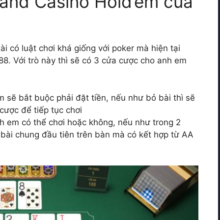
-Hand Casino Hold’em của
 có luật chơi khá giống với poker mà hiện tại
88. Với trò này thì sẽ có 3 cửa cược cho anh em
 sẽ bắt buộc phải đặt tiền, nếu như bỏ bài thì sẽ
 cược để tiếp tục chơi
h em có thể chơi hoặc không, nếu như trong 2
 bài chung đầu tiên trên bàn mà có kết hợp từ AA