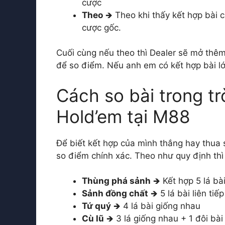
cược
Theo
🡺 Theo khi thấy kết hợp bài c
cược gốc.
Cuối cùng nếu theo thì Dealer sẽ mở thêm
để so điểm. Nếu anh em có kết hợp bài lớn
Cách so bài trong t
Hold’em tại M88
Để biết kết hợp của mình thắng hay thua 
so điểm chính xác. Theo như quy định thì
Thùng phá sảnh
🡺 Kết hợp 5 lá bài
Sảnh đồng chất
🡺 5 lá bài liên tiế
Tứ quý
🡺 4 lá bài giống nhau
Cù lũ
🡺 3 lá giống nhau + 1 đôi bài