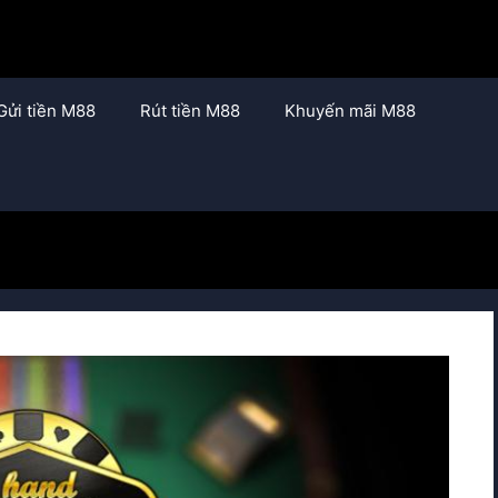
Gửi tiền M88
Rút tiền M88
Khuyến mãi M88