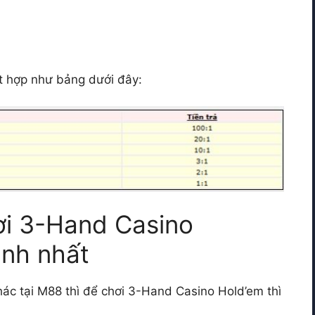
t hợp như bảng dưới đây:
i 3-Hand Casino
anh nhất
ác tại M88 thì để chơi 3-Hand Casino Hold’em thì