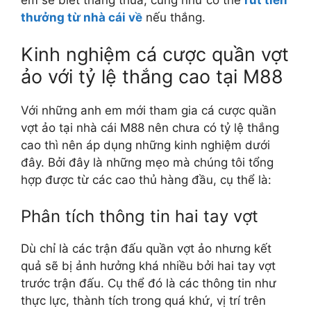
thưởng từ nhà cái về
nếu thắng.
Kinh nghiệm cá cược quần vợt
ảo với tỷ lệ thắng cao tại M88
Với những anh em mới tham gia cá cược quần
vợt ảo tại nhà cái M88 nên chưa có tỷ lệ thắng
cao thì nên áp dụng những kinh nghiệm dưới
đây. Bởi đây là những mẹo mà chúng tôi tổng
hợp được từ các cao thủ hàng đầu, cụ thể là:
Phân tích thông tin hai tay vợt
Dù chỉ là các trận đấu quần vợt ảo nhưng kết
quả sẽ bị ảnh hưởng khá nhiều bởi hai tay vợt
trước trận đấu. Cụ thể đó là các thông tin như
thực lực, thành tích trong quá khứ, vị trí trên