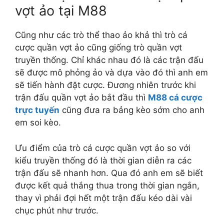
vợt ảo tại M88
Cũng như các trò thể thao ảo khả thì trò cá
cược quần vợt ảo cũng giống trò quần vợt
truyền thống. Chỉ khác nhau đó là các trận đấu
sẽ được mô phỏng ảo và dựa vào đó thì anh em
sẽ tiến hành đặt cược. Đương nhiên trước khi
trận đấu quần vợt ảo bắt đầu thì
M88 cá cược
trực tuyến
cũng đưa ra bảng kèo sớm cho anh
em soi kèo.
Ưu điểm của trò cá cược quần vợt ảo so với
kiểu truyền thống đó là thời gian diễn ra các
trận đấu sẽ nhanh hơn. Qua đó anh em sẽ biết
được kết quả thắng thua trong thời gian ngắn,
thay vì phải đợi hết một trận đấu kéo dài vài
chục phút như trước.