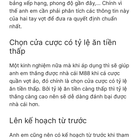
bảng xếp hạng, phong độ gần đây,… Chính vì
thế anh em cần phải phân tích các thông tin này
của hai tay vợt để đưa ra quyết định chuẩn
nhất.
Chọn cửa cược có tỷ lệ ăn tiền
thấp
Một kinh nghiệm nữa mà khi áp dụng thì sẽ giúp
anh em thắng được nhà cái M88 khi cá cược
quần vợt ảo, đó chính là chọn cửa cược có tỷ lệ
ăn tiền thấp. Bởi tỷ lệ ăn tiền càng thấp thì tỷ lệ
thắng càng cao nên sẽ dễ dàng đánh bại được
nhà cái hơn.
Lên kế hoạch từ trước
Anh em cũng nên có kế hoạch từ trước khi tham