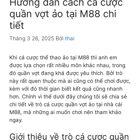
Hướng dẫn cách cá cược
quần vợt ảo tại M88 chi
tiết
Tháng 3 26, 2025
Bởi
thai
Khi cá cược thể thao ảo tại M88 thì anh em
được lựa chọn rất nhiều môn khác nhau, trong
đó quần vợt đang khá được yêu thích. Bởi trò
này rất quen thuộc mà ai cũng có thể chơi được,
kèm với đó thời gian biết kết quả cũng nhanh
hơn. Chính vì thế dưới đây chúng tôi sẽ chia sẻ
chi tiết về trò cá cược quần vợt ảo tại nhà cái
M88, mà những ai muốn chơi nên tham khảo
ngay.
Giới thiệu về trò cá cược quần