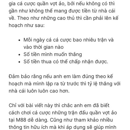
gia cá cược quần vợt ảo, bởi nếu không có thì
gần như không thể mang được tiền từ nhà cái
về. Theo như những cao thủ thì cần phải lên kế
hoạch như sau:
Mỗi ngày cá cá cược bao nhiêu trận và
vào thời gian nào
Số tiền mình muốn thắng
Số tiền thua có thể chấp nhận được.
Đảm bảo rằng nếu anh em làm đúng theo kế
hoạch mà mình lập ra từ trước thì tỷ lệ thắng với
nhà cái luôn luôn cao hơn.
Chỉ với bài viết này thì chắc anh em đã biết
cách chơi cá cược những trận đấu quần vợt ảo
tại M88 dễ dàng. Cũng như tham khảo nhiều
thông tin hữu ích mà khi áp dụng sẽ giúp mình