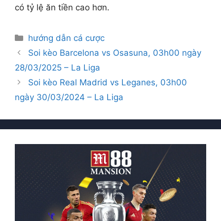
có tỷ lệ ăn tiền cao hơn.
D
hướng dẫn cá cược
a
Soi kèo Barcelona vs Osasuna, 03h00 ngày
n
28/03/2025 – La Liga
h
Soi kèo Real Madrid vs Leganes, 03h00
m
ngày 30/03/2024 – La Liga
ụ
c