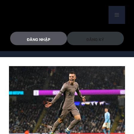
Chuyển
đến
Menu
nội
dung
ĐĂNG NHẬP
ĐĂNG KÝ