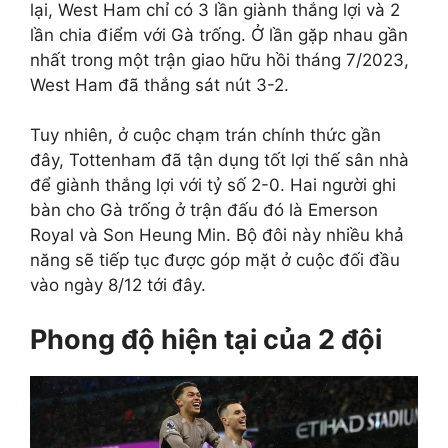
lại, West Ham chỉ có 3 lần giành thắng lợi và 2
lần chia điểm với Gà trống. Ở lần gặp nhau gần
nhất trong một trận giao hữu hồi tháng 7/2023,
West Ham đã thắng sát nút 3-2.
Tuy nhiên, ở cuộc chạm trán chính thức gần
đây, Tottenham đã tận dụng tốt lợi thế sân nhà
để giành thắng lợi với tỷ số 2-0. Hai người ghi
bàn cho Gà trống ở trận đấu đó là Emerson
Royal và Son Heung Min. Bộ đôi này nhiều khả
năng sẽ tiếp tục được góp mặt ở cuộc đối đầu
vào ngày 8/12 tới đây.
Phong độ hiện tại của 2 đội