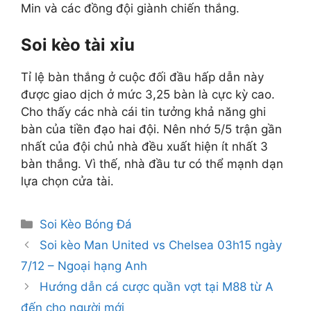
Min và các đồng đội giành chiến thắng.
Soi kèo tài xỉu
Tỉ lệ bàn thắng ở cuộc đối đầu hấp dẫn này
được giao dịch ở mức 3,25 bàn là cực kỳ cao.
Cho thấy các nhà cái tin tưởng khả năng ghi
bàn của tiền đạo hai đội. Nên nhớ 5/5 trận gần
nhất của đội chủ nhà đều xuất hiện ít nhất 3
bàn thắng. Vì thế, nhà đầu tư có thể mạnh dạn
lựa chọn cửa tài.
D
Soi Kèo Bóng Đá
a
Soi kèo Man United vs Chelsea 03h15 ngày
n
7/12 – Ngoại hạng Anh
h
Hướng dẫn cá cược quần vợt tại M88 từ A
m
đến cho người mới
ụ