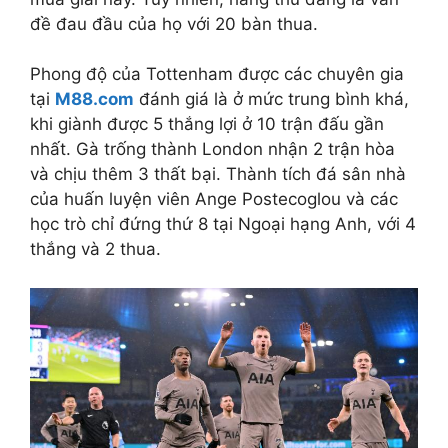
đề đau đầu của họ với 20 bàn thua.
Phong độ của Tottenham được các chuyên gia
tại
M88.com
đánh giá là ở mức trung bình khá,
khi giành được 5 thắng lợi ở 10 trận đấu gần
nhất. Gà trống thành London nhận 2 trận hòa
và chịu thêm 3 thất bại. Thành tích đá sân nhà
của huấn luyện viên Ange Postecoglou và các
học trò chỉ đứng thứ 8 tại Ngoại hạng Anh, với 4
thắng và 2 thua.