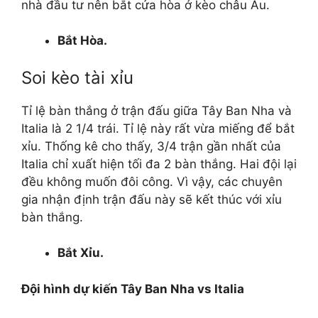
nhà đầu tư nên bắt cửa hòa ở kèo châu Âu.
Bắt Hòa.
Soi kèo tài xỉu
Tỉ lệ bàn thắng ở trận đấu giữa Tây Ban Nha và
Italia là 2 1/4 trái. Tỉ lệ này rất vừa miếng để bắt
xỉu. Thống kê cho thấy, 3/4 trận gần nhất của
Italia chỉ xuất hiện tối đa 2 bàn thắng. Hai đội lại
đều không muốn đôi công. Vì vậy, các chuyên
gia nhận định trận đấu này sẽ kết thúc với xỉu
bàn thắng.
Bắt Xỉu.
Đội hình dự kiến Tây Ban Nha vs Italia