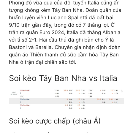
Phong độ vừa qua của đội tuyển Italia cũng ấn
tượng không kém Tây Ban Nha. Đoàn quân của
huấn luyện viên Luciano Spalletti đã bất bại
9/10 trận gần đây, trong đó có 7 thắng lợi. Ở
trận ra quân Euro 2024, Italia đã thắng Albania
với tỉ số 2-1. Hai cầu thủ đã ghi bàn cho Ý là
Bastoni và Barella. Chuyên gia nhận định đoàn
quân áo Thiên thanh đủ sức cầm hòa Tây Ban
Nha ở trận đại chiến sắp tới.
Soi kèo Tây Ban Nha vs Italia
Soi kèo cược chấp (châu Á)