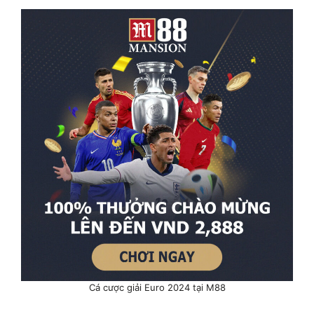
Cá cược giải Euro 2024 tại M88