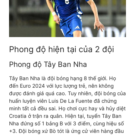
Phong độ hiện tại của 2 đội
Phong độ Tây Ban Nha
Tây Ban Nha là đội bóng hạng 8 thế giới. Họ
đến Euro 2024 với lực lượng trẻ, nên không
được đánh giá quá cao. Tuy nhiên, đội bóng của
huấn luyện viên Luis De La Fuente đã chứng
minh tất cả đều sai. Họ chơi cực hay và hủy diệt
Croatia ở trận ra quân. Hiện tại, tuyển Tây Ban
Nha đứng số 1 bảng B với 3 điểm, cùng hiệu số
+3. Đội bóng xứ Bò tót là ứng cử viên hàng đầu