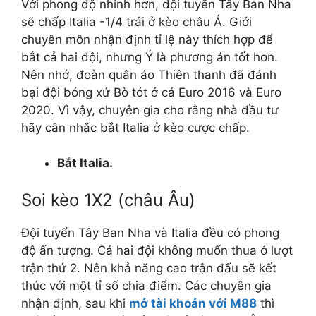
Với phong độ nhỉnh hơn, đội tuyển Tây Ban Nha
sẽ chấp Italia -1/4 trái ở kèo châu Á. Giới
chuyên môn nhận định tỉ lệ này thích hợp để
bắt cả hai đội, nhưng Ý là phương án tốt hơn.
Nên nhớ, đoàn quân áo Thiên thanh đã đánh
bại đội bóng xứ Bò tót ở cả Euro 2016 và Euro
2020. Vì vậy, chuyên gia cho rằng nhà đầu tư
hãy cân nhắc bắt Italia ở kèo cược chấp.
Bắt Italia.
Soi kèo 1X2 (châu Âu)
Đội tuyển Tây Ban Nha và Italia đều có phong
độ ấn tượng. Cả hai đội không muốn thua ở lượt
trận thứ 2. Nên khả năng cao trận đấu sẽ kết
thúc với một tỉ số chia điểm. Các chuyên gia
nhận định, sau khi
mở tài khoản với M88
thì