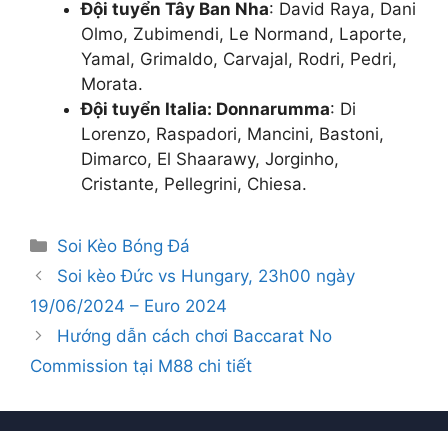
Đội tuyển Tây Ban Nha
: David Raya, Dani
Olmo, Zubimendi, Le Normand, Laporte,
Yamal, Grimaldo, Carvajal, Rodri, Pedri,
Morata.
Đội tuyển Italia: Donnarumma
: Di
Lorenzo, Raspadori, Mancini, Bastoni,
Dimarco, El Shaarawy, Jorginho,
Cristante, Pellegrini, Chiesa.
D
Soi Kèo Bóng Đá
a
Soi kèo Đức vs Hungary, 23h00 ngày
n
19/06/2024 – Euro 2024
h
Hướng dẫn cách chơi Baccarat No
m
Commission tại M88 chi tiết
ụ
c