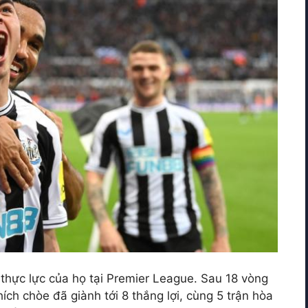
thực lực của họ tại Premier League. Sau 18 vòng
ch chòe đã giành tới 8 thắng lợi, cùng 5 trận hòa