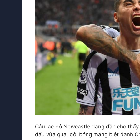
Câu lạc bộ Newcastle đang dần cho thấy 
đấu vừa qua, đội bóng mang biệt danh Chí