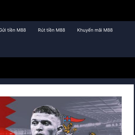
Gửi tiền M88
Rút tiền M88
Khuyến mãi M88