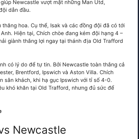
đã giúp Newcastle vượt mặt những Man Utd,
đội dẫn đầu.
thăng hoa. Cụ thể, Isak và các đồng đội đã có tới
c Anh. Hiện tại, Chích chòe đang kém đội hạng 4 –
ải giành thắng lợi ngay tại thánh địa Old Trafford
 có lý do để tự tin. Bởi Newcastle toàn thắng cả
ester, Brentford, Ipswich và Aston Villa. Chích
n sân khách, khi hạ gục Ipswich với tỉ số 4-0.
u khó khăn tại Old Trafford, nhưng đủ sức để
e
 vs Newcastle