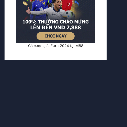
Cá cược giải Euro 2024 tại M88