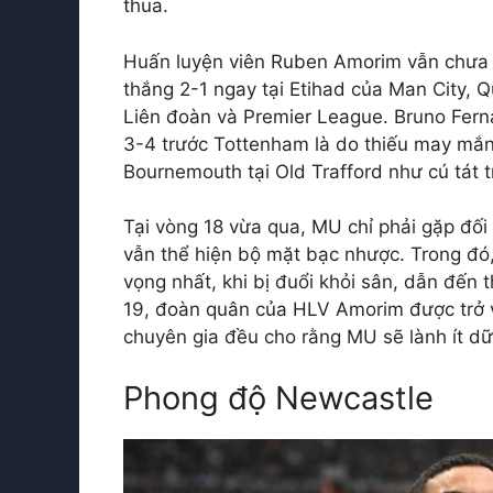
thua.
Huấn luyện viên Ruben Amorim vẫn chưa 
thắng 2-1 ngay tại Etihad của Man City, 
Liên đoàn và Premier League. Bruno Fern
3-4 trước Tottenham là do thiếu may mắn.
Bournemouth tại Old Trafford như cú tát t
Tại vòng 18 vừa qua, MU chỉ phải gặp đố
vẫn thể hiện bộ mặt bạc nhược. Trong đó,
vọng nhất, khi bị đuổi khỏi sân, dẫn đến
19, đoàn quân của HLV Amorim được trở v
chuyên gia đều cho rằng MU sẽ lành ít dữ
Phong độ Newcastle