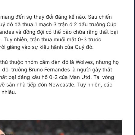
mang đến sự thay đổi đáng kể nào. Sau chiến
Quỷ đỏ đã thua 1 mạch 3 trận ở 2 đấu trường Cúp
andes và đồng đội có thể bào chữa rằng thất bại
 Tuy nhiên, trận thua muối mặt 0-3 trước
rời giáng vào sự kiêu hãnh của Quỷ đỏ.
i thủ thuộc nhóm cầm đèn đỏ là Wolves, nhưng họ
 đội trưởng Bruno Fernandes là người gây thất
 thất bại đáng xấu hổ 0-2 của Man Utd. Tại vòng
ề sân nhà tiếp đón Newcastle. Tuy nhiên, các
 nhiều.