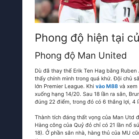
Phong độ hiện tại củ
Phong độ Man United
Dù đã thay thế Erik Ten Hag bằng Ruben 
thấy chính mình trong quá khứ. Đội chủ s
lớn Premier League. Khi
vào M88
và xem 
xuống hạng 14/20. Sau 18 lần ra sân, Bru
đúng 22 điểm, trong đó có 6 thắng lợi, 4 
Thành tích đáng thất vọng của Man Utd đế
Hàng công của Quỷ đỏ chỉ có 21 lần nổ sú
18). Ở phần sân nhà, hàng thủ của MU cũ