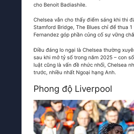
cho Benoit Badiashile.
Chelsea vẫn cho thấy điểm sáng khi thi đấ
Stamford Bridge, The Blues chỉ để thua 1 v
Fernandez góp phần củng cố sự vững chắc
Điều đáng lo ngại là Chelsea thường xuyê
sau khi mở tỷ số trong năm 2025 – con số
luật cũng là vấn đề nhức nhối, Chelsea n
trước, nhiều nhất Ngoại hạng Anh.
Phong độ Liverpool