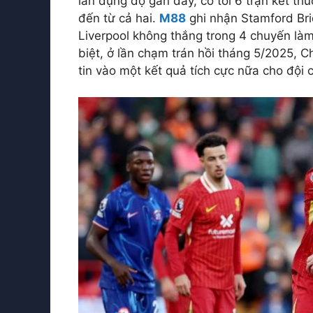
lần đụng độ gần đây, có tới 6 trận kết thú
đến từ cả hai.
M88
ghi nhận Stamford Bri
Liverpool không thắng trong 4 chuyến làm
biệt, ở lần chạm trán hồi tháng 5/2025, C
tin vào một kết quả tích cực nữa cho đội 