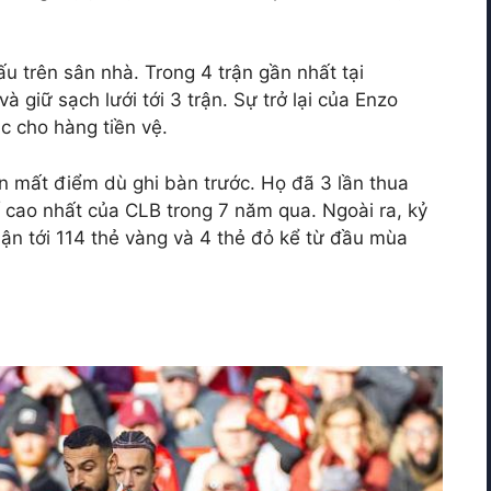
u trên sân nhà. Trong 4 trận gần nhất tại
à giữ sạch lưới tới 3 trận. Sự trở lại của Enzo
 cho hàng tiền vệ.
n mất điểm dù ghi bàn trước. Họ đã 3 lần thua
 cao nhất của CLB trong 7 năm qua. Ngoài ra, kỷ
hận tới 114 thẻ vàng và 4 thẻ đỏ kể từ đầu mùa