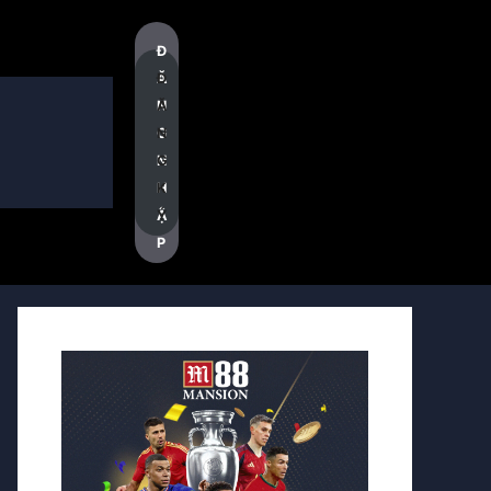
Đ
Ă
Đ
N
Ă
G
N
N
G
H
K
Ậ
Ý
P