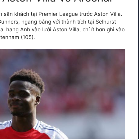
n sân khách tại Premier League trước Aston Villa.
unners, ngang bằng với thành tích tại Selhurst
ại hạng Anh vào lưới Aston Villa, chỉ ít hơn ghi vào
ttenham (105).