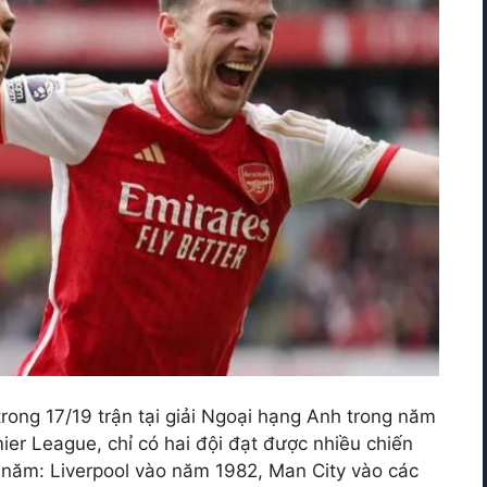
rong 17/19 trận tại giải Ngoại hạng Anh trong năm
mier League, chỉ có hai đội đạt được nhiều chiến
 năm: Liverpool vào năm 1982, Man City vào các