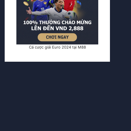
Cá cược giải Euro 2024 tại M88