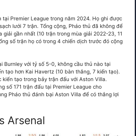
h tại Premier League trong năm 2024. Họ ghi được
 sạch lưới 7 trận. Tổng cộng, Pháo thủ đã không để
a giải gần nhất (10 trận trong mùa giải 2022-23, 11
ổng số trận họ có trong 4 chiến dịch trước đó cộng
i Burnley với tỷ số 5-0, không cầu thủ nào tại
​​tạo hơn Kai Havertz (10 bàn thắng, 7 kiến ​​tạo).
iến ​​tạo trong bảy trận đấu với Aston Villa.
g số 171 trận đấu tại Premier League cho
ùng Pháo thủ đánh bại Aston Villa để có thắng lợi
vs Arsenal