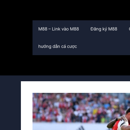
Chuyển
đến
nội
dung
M88 – Link vào M88
Đăng ký M88
hướng dẫn cá cược