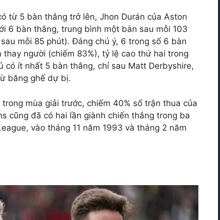
có từ 5 bàn thắng trở lên, Jhon Durán của Aston
(với 6 bàn thắng, trung bình một bàn sau mỗi 103
 sau mỗi 85 phút). Đáng chú ý, 6 trong số 6 bàn
thay người (chiếm 83%), tỷ lệ cao thứ hai trong
ủ có ít nhất 5 bàn thắng, chỉ sau Matt Derbyshire,
từ băng ghế dự bị.
n trong mùa giải trước, chiếm 40% số trận thua của
ns cũng đã có hai lần giành chiến thắng trong ba
er League, vào tháng 11 năm 1993 và tháng 2 năm