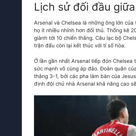
Lịch sử đối đầu giữa
Arsenal và Chelsea là những ông lớn của 
họ ít nhiều nhỉnh hơn đối thủ. Thống kê 2
giành tới 10 chiến thắng. Câu lạc bộ Chel
trận đấu còn lại kết thúc với tỉ số hòa.
Ở lần gần nhất Arsenal tiếp đón Chelsea 
sức mạnh vô cùng áp đảo. Đoàn quân của 
thắng 3-1, bởi các pha làm bàn của Jesu
định đội chủ nhà Arsenal khả năng cao s