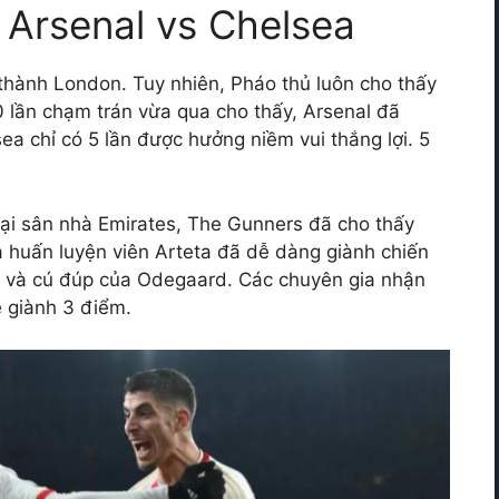
 Arsenal vs Chelsea
thành London. Tuy nhiên, Pháo thủ luôn cho thấy
0 lần chạm trán vừa qua cho thấy, Arsenal đã
sea chỉ có 5 lần được hưởng niềm vui thắng lợi. 5
tại sân nhà Emirates, The Gunners đã cho thấy
huấn luyện viên Arteta đã dễ dàng giành chiến
s và cú đúp của Odegaard. Các chuyên gia nhận
ẽ giành 3 điểm.