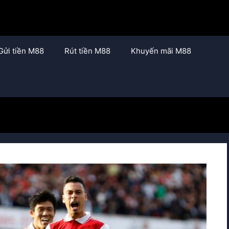
Gửi tiền M88
Rút tiền M88
Khuyến mãi M88