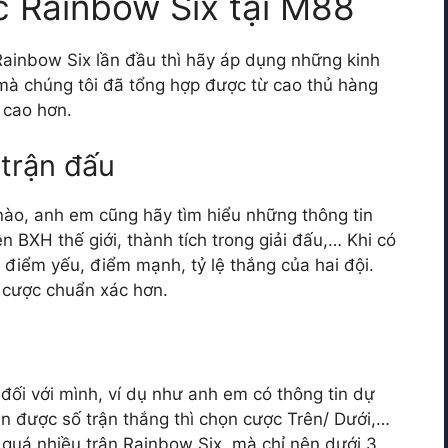
c Rainbow Six tại M88
ainbow Six lần đầu thì hãy áp dụng những kinh
mà chúng tôi đã tổng hợp được từ cao thủ hàng
 cao hơn.
 trận đấu
nào, anh em cũng hãy tìm hiểu những thông tin
ên BXH thế giới, thành tích trong giải đấu,… Khi có
 điểm yếu, điểm mạnh, tỷ lệ thắng của hai đội.
 cược chuẩn xác hơn.
ối với mình, ví dụ như anh em có thông tin dự
n được số trận thắng thì chọn cược Trên/ Dưới,…
uá nhiều trận Rainbow Six, mà chỉ nên dưới 3