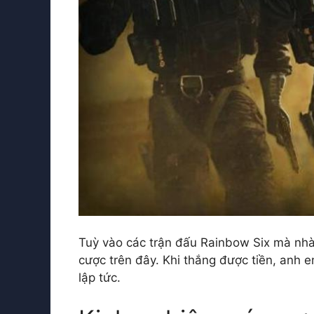
Tuỳ vào các trận đấu Rainbow Six mà nhà c
cược trên đây. Khi thắng được tiền, anh 
lập tức.