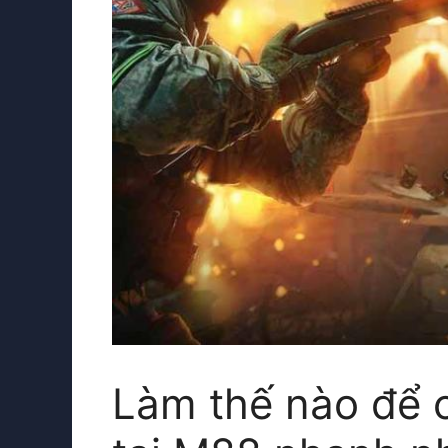
Làm thế nào để 