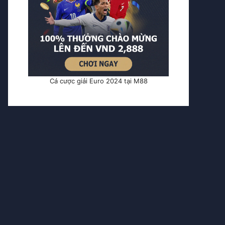
Cá cược giải Euro 2024 tại M88