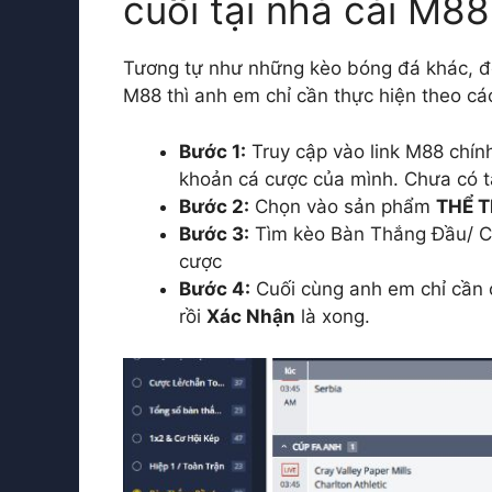
cuối tại nhà cái M88
Tương tự như những kèo bóng đá khác, để
M88 thì anh em chỉ cần thực hiện theo cá
Bước 1:
Truy cập vào link M88 chín
khoản cá cược của mình. Chưa có t
Bước 2:
Chọn vào sản phẩm
THỂ 
Bước 3:
Tìm kèo Bàn Thắng Đầu/ Cu
cược
Bước 4:
Cuối cùng anh em chỉ cần 
rồi
Xác Nhận
là xong.