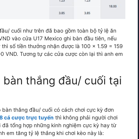
ầu/ cuối như trên đã bao gồm toàn bộ tỷ lệ ăn
VND vào cửa U17 Mexico ghi bàn đầu tiên, nếu
 thì số tiền thưởng nhận được là 100 x 1.59 = 159
0 VND. Tương tự các cửa cược còn lại thì anh em
 bàn thắng đầu/ cuối tại
 bàn thắng đầu/ cuối có cách chơi cực kỳ đơn
 cá cược trực tuyến
thì không phải người chơi
i đã tổng hợp những kinh nghiệm cực kỳ hay từ
 em tăng tỷ lệ thắng khi chơi kèo này là: