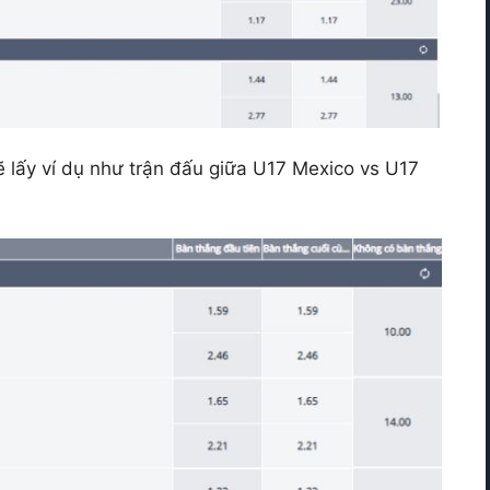
 lấy ví dụ như trận đấu giữa U17 Mexico vs U17