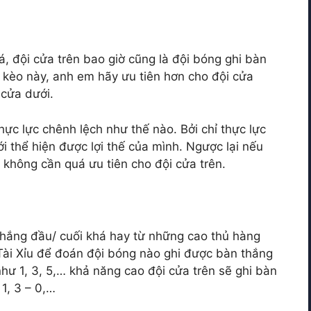
, đội cửa trên bao giờ cũng là đội bóng ghi bàn
i kèo này, anh em hãy ưu tiên hơn cho đội cửa
 cửa dưới.
ực lực chênh lệch như thế nào. Bởi chỉ thực lực
ới thể hiện được lợi thế của mình. Ngược lại nếu
 không cần quá ưu tiên cho đội cửa trên.
thắng đầu/ cuối khá hay từ những cao thủ hàng
Tài Xỉu để đoán đội bóng nào ghi được bàn thắng
ẻ như 1, 3, 5,… khả năng cao đội cửa trên sẽ ghi bàn
 1, 3 – 0,…