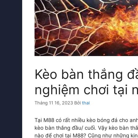
Kèo bàn thắng đầ
nghiệm chơi tại 
Tháng 11 16, 2023
Bởi
thai
Tại M88 có rất nhiều kèo bóng đá cho anh
kèo bàn thắng đầu/ cuối. Vậy kèo bàn th
nào để chơi tại M88? Cũng như những ki