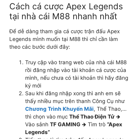
Cách cá cược Apex Legends
tại nhà cái M88 nhanh nhất
Để dễ dàng tham gia cá cược trận đấu Apex
Legends mình muốn tại M88 thì chỉ cần làm
theo các bước dưới đây:
Truy cập vào trang web của nhà cái M88
rồi đăng nhập vào tài khoản cá cược của
mình, nếu chưa có tài khoản thì hãy đăng
ký mới
Sau khi đăng nhập xong thì anh em sẽ
thấy nhiều mục trên thanh Công Cụ như
Chương Trình Khuyến Mãi
, Thể Thao,…
thì chọn vào mục
Thể Thao Điện Tử
🡺
Vào sảnh
TF GAMING
🡺 Tìm trò
“Apex
Legends”