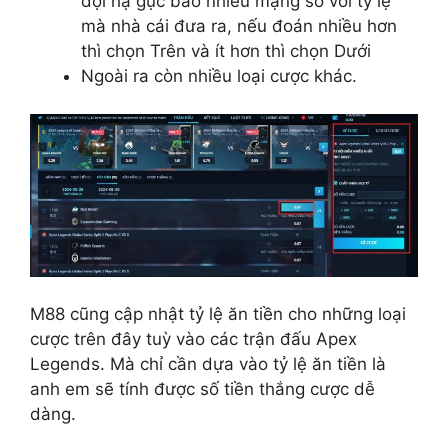
đội hạ gục bao nhiêu mạng so với tỷ lệ
mà nhà cái đưa ra, nếu đoán nhiều hơn
thì chọn Trên và ít hơn thì chọn Dưới
Ngoài ra còn nhiều loại cược khác.
M88 cũng cập nhật tỷ lệ ăn tiền cho những loại
cược trên đây tuỳ vào các trận đấu Apex
Legends. Mà chỉ cần dựa vào tỷ lệ ăn tiền là
anh em sẽ tính được số tiền thắng cược dễ
dàng.