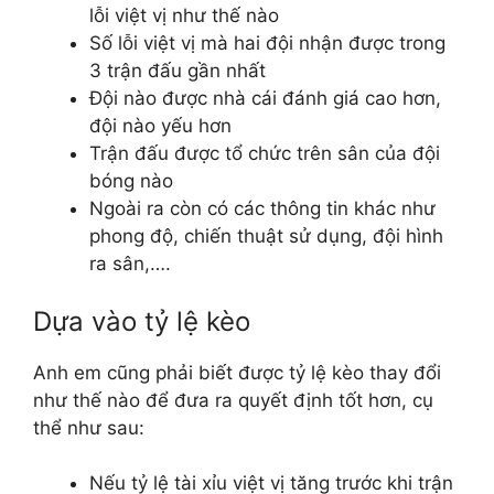
lỗi việt vị như thế nào
Số lỗi việt vị mà hai đội nhận được trong
3 trận đấu gần nhất
Đội nào được nhà cái đánh giá cao hơn,
đội nào yếu hơn
Trận đấu được tổ chức trên sân của đội
bóng nào
Ngoài ra còn có các thông tin khác như
phong độ, chiến thuật sử dụng, đội hình
ra sân,….
Dựa vào tỷ lệ kèo
Anh em cũng phải biết được tỷ lệ kèo thay đổi
như thế nào để đưa ra quyết định tốt hơn, cụ
thể như sau:
Nếu tỷ lệ tài xỉu việt vị tăng trước khi trận