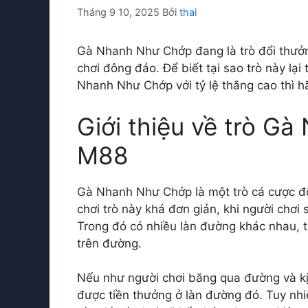
Tháng 9 10, 2025
Bởi
thai
Gà Nhanh Như Chớp đang là trò đổi thưởn
chơi đông đảo. Để biết tại sao trò này lạ
Nhanh Như Chớp với tỷ lệ thắng cao thì hã
Giới thiệu về trò G
M88
Gà Nhanh Như Chớp là một trò cá cược đổ
chơi trò này khá đơn giản, khi người chơ
Trong đó có nhiều làn đường khác nhau, t
trên đường.
Nếu như người chơi băng qua đường và kịp
được tiền thưởng ở làn đường đó. Tuy nh