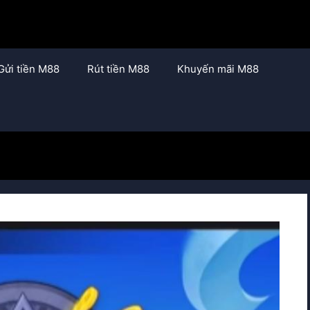
Gửi tiền M88
Rút tiền M88
Khuyến mãi M88