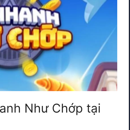
anh Như Chớp tại