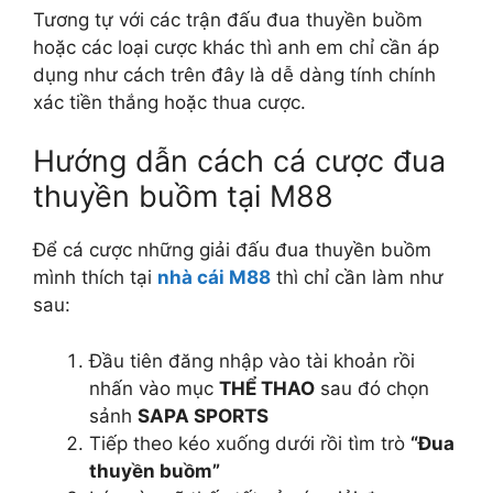
Tương tự với các trận đấu đua thuyền buồm
hoặc các loại cược khác thì anh em chỉ cần áp
dụng như cách trên đây là dễ dàng tính chính
xác tiền thắng hoặc thua cược.
Hướng dẫn cách cá cược đua
thuyền buồm tại M88
Để cá cược những giải đấu đua thuyền buồm
mình thích tại
nhà cái M88
thì chỉ cần làm như
sau:
Đầu tiên đăng nhập vào tài khoản rồi
nhấn vào mục
THỂ THAO
sau đó chọn
sảnh
SAPA SPORTS
Tiếp theo kéo xuống dưới rồi tìm trò
“Đua
thuyền buồm”