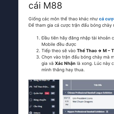
cái M88
Giống các môn thể thao khác như
cá cượ
Để tham gia cá cược trận đấu bóng chày 
Đầu tiên hãy đăng nhập tài khoản 
Mobile đều được
Tiếp theo sẽ vào
Thể Thao
🡺
M – 
Chọn vào trận đấu bóng chày mà mì
gia và
Xác Nhận
là xong. Lúc này c
mình thắng hay thua.