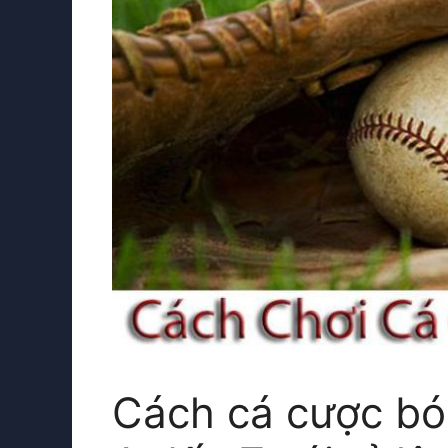
Cách cá cược bó