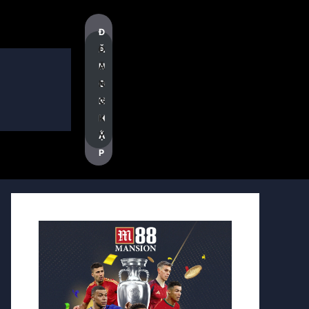
Đ
Ă
Đ
N
Ă
G
N
N
G
H
K
Ậ
Ý
P