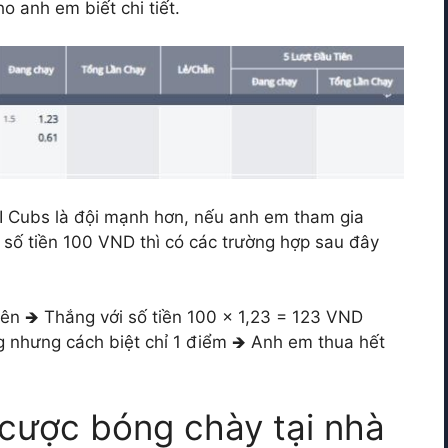
 anh em biết chi tiết.
I Cubs là đội mạnh hơn, nếu anh em tham gia
 số tiền 100 VND thì có các trường hợp sau đây
lên 🡺 Thắng với số tiền 100 x 1,23 = 123 VND
 nhưng cách biệt chỉ 1 điểm 🡺 Anh em thua hết
cược bóng chày tại nhà