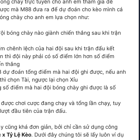
bóng chày trực tuyến cho anh em tham gia dễ
 cược mà M88 đưa ra để dự đoán cho kèo mình cá
 bóng chày cho anh em lựa chọn như:
i bóng chày nào giành chiến thắng sau khi trận
m chênh lệch của hai đội sau khi trận đấu kết
n thì đội này phải có số điểm lớn hơn số điểm
ến thắng
 dự đoán tổng điểm mà hai đội ghi được, nếu anh
thì chọn Tài, ngược lại chọn Xỉu
g số điểm mà hai đội bóng chày ghi được là số
được chơi cược đang chạy và tổng lần chạy, tuy
 lượt đầu tiên của trận đấu.
ày cũng khá đơn giản, bởi chỉ cần sử dụng công
 x Tỷ Lệ Kèo
. Dưới đây chúng tôi sẽ lấy luôn ví dụ