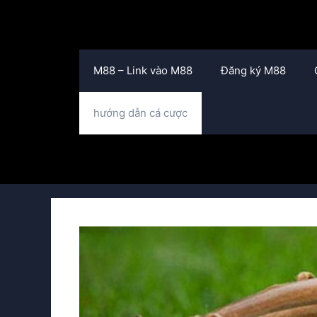
Chuyển
đến
nội
dung
M88 – Link vào M88
Đăng ký M88
hướng dẫn cá cược