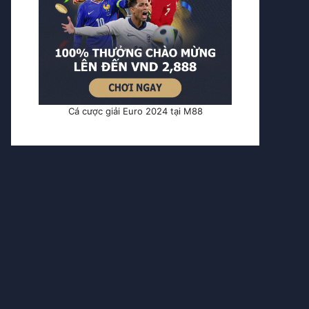
Cá cược giải Euro 2024 tại M88