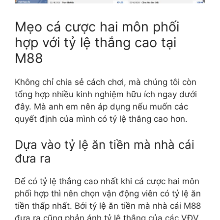
Mẹo cá cược hai môn phối
hợp với tỷ lệ thắng cao tại
M88
Không chỉ chia sẻ cách chơi, mà chúng tôi còn
tổng hợp nhiều kinh nghiệm hữu ích ngay dưới
đây. Mà anh em nên áp dụng nếu muốn các
quyết định của mình có tỷ lệ thắng cao hơn.
Dựa vào tỷ lệ ăn tiền mà nhà cái
đưa ra
Để có tỷ lệ thắng cao nhất khi cá cược hai môn
phối hợp thì nên chọn vận động viên có tỷ lệ ăn
tiền thấp nhất. Bởi tỷ lệ ăn tiền mà nhà cái M88
đưa ra cũng phản ánh tỷ lệ thắng của các VĐV.