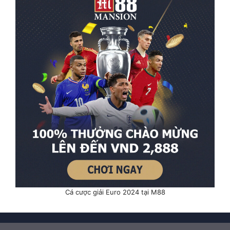
Cá cược giải Euro 2024 tại M88