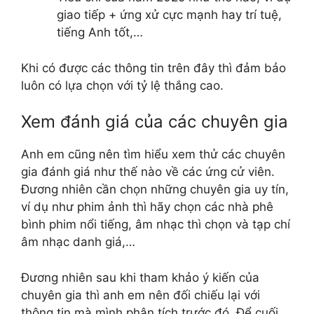
giao tiếp + ứng xử cực mạnh hay trí tuệ,
tiếng Anh tốt,…
Khi có được các thông tin trên đây thì đảm bảo
luôn có lựa chọn với tỷ lệ thắng cao.
Xem đánh giá của các chuyên gia
Anh em cũng nên tìm hiểu xem thử các chuyên
gia đánh giá như thế nào về các ứng cử viên.
Đương nhiên cần chọn những chuyên gia uy tín,
ví dụ như phim ảnh thì hãy chọn các nhà phê
bình phim nổi tiếng, âm nhạc thì chọn và tạp chí
âm nhạc danh giá,…
Đương nhiên sau khi tham khảo ý kiến của
chuyên gia thì anh em nên đối chiếu lại với
thông tin mà mình phân tích trước đó. Để cuối