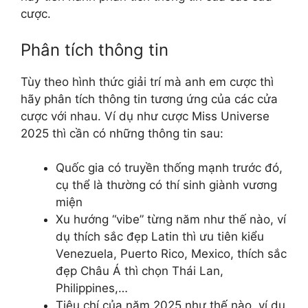
cược.
Phân tích thông tin
Tùy theo hình thức giải trí mà anh em cược thì
hãy phân tích thông tin tương ứng của các cửa
cược với nhau. Ví dụ như cược Miss Universe
2025 thì cần có những thông tin sau:
Quốc gia có truyền thống mạnh trước đó,
cụ thể là thường có thí sinh giành vương
miện
Xu hướng “vibe” từng năm như thế nào, ví
dụ thích sắc đẹp Latin thì ưu tiên kiểu
Venezuela, Puerto Rico, Mexico, thích sắc
đẹp Châu Á thì chọn Thái Lan,
Philippines,…
Tiêu chí của năm 2025 như thế nào, ví dụ